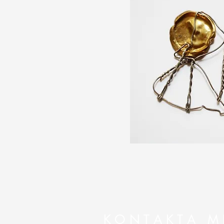
K O N T A K T A M 