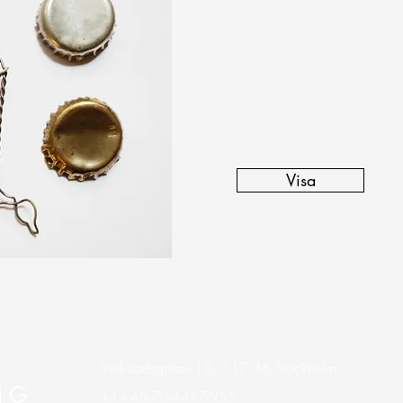
Visa
Verkstadsgatan 10, 117 36 Stockholm
I G
Tel +46-70-4417-955