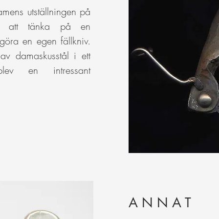
mens utställningen på
s att tänka på en
göra en egen fällkniv.
 av damaskusstål i ett
lev en intressant
A N N A T