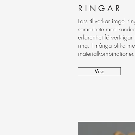
R I N G A R
Lars tillverkar iregel r
samarbete med kunde
erfarenhet förverkligar
ring. I många olika met
materialkombinationer.
Visa