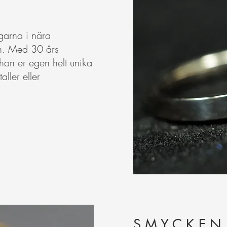
ingarna i nära
n. Med 30 års
 han er egen helt unika
aller eller
S M Y C K E N